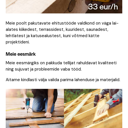
33 eur/h
Meie poolt pakutavate ehitustööde valdkond on väga lai-
alates kiikedest, terrassidest, kuuridest, saunadest,
lehtlatest ja katusealustest, kuni võtmed kätte
projektideni.
Meie eesmärk
Meie eesmärgiks on pakkuda tellijat rahuldavat kvaliteeti
ning sujuvat ja probleemide vaba tööd.
Aitame kindlasti välja valida parima lahenduse ja materjalid.