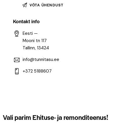
Kontakt info
Eesti —
Mooni tn 117
Tallinn, 13424
info@tunnitasu.ee
+372 5188607
Vali parim
Ehituse- ja remonditeenus!