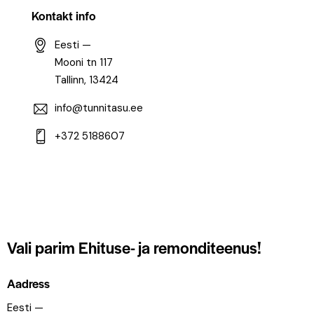
Kontakt info
Eesti —
Mooni tn 117
Tallinn, 13424
info@tunnitasu.ee
+372 5188607
Vali parim
Ehituse- ja remonditeenus!
Aadress
Eesti —