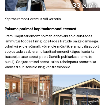
33 eur/h
Kapitaalremont eramus või korteris.
Pakume parimat kapitaalremondi teenust
Eramu kapitaalremont hõlmab erinevaid töid alustades
lammutustöödest ning lõpetades liistude paigaldamisega.
Juhul kui ei ole võimalik või ei ole mõistlik eramu väljaspoolt
soojustada saab eramu kapitaalremondi käigus lisada ka
lisasoojustuse seest poolt (kehtib puitkarkass ermute
puhul). Soojustamisel seest tuleb tähelepanu pöörata ka
kindlasti aurutõkkele ning ventilatsioonile.