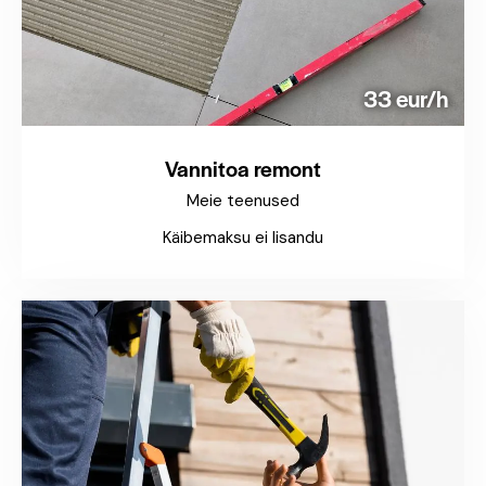
33 eur/h
Vannitoa remont
Meie teenused
Käibemaksu ei lisandu