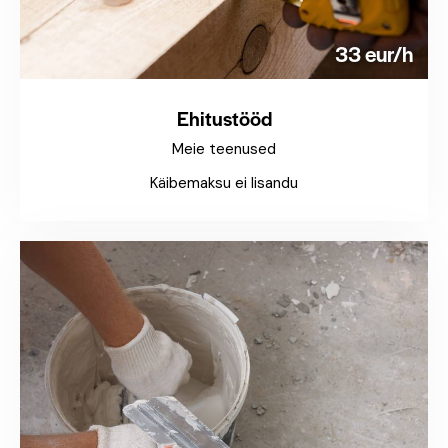
33 eur/h
Ehitustööd
Meie teenused
Käibemaksu ei lisandu