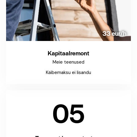
33 eur/h
Kapitaalremont
Meie teenused
Käibemaksu ei lisandu
05