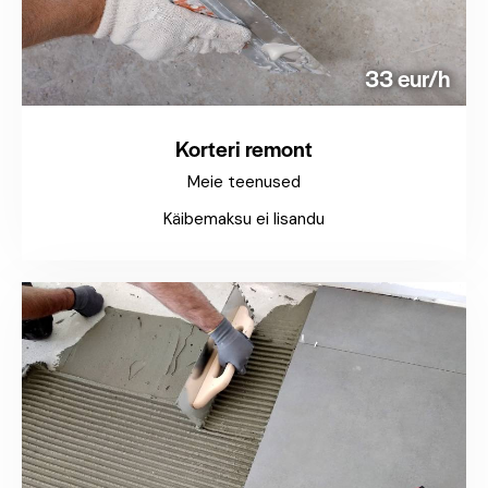
33 eur/h
Korteri remont
Meie teenused
Käibemaksu ei lisandu